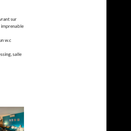
vrant sur
e imprenable
un w.c
ssing, salle