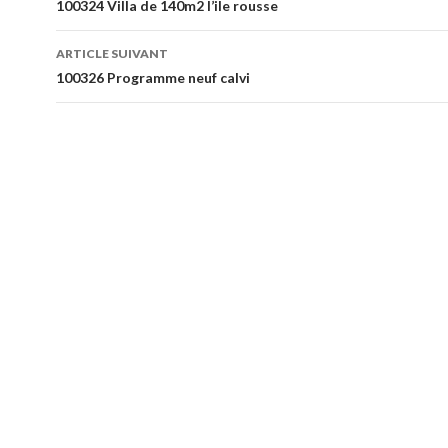
Navigation
100324 Villa de 140m2 l’ile rousse
des
ARTICLE SUIVANT
articles
100326 Programme neuf calvi