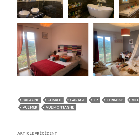
BALAGNE
CLIMATI
GARAGE
T7
TERRASSE
VIL
VUE MER
VUE MONTAGNE
ARTICLE PRÉCÉDENT