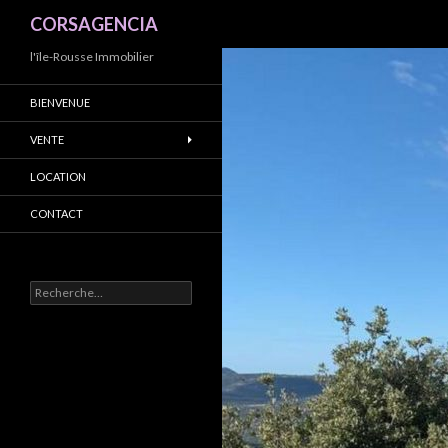
Recherche
CORSAGENCIA
l'île-Rousse Immobilier
BIENVENUE
VENTE
LOCATION
CONTACT
R
e
c
h
e
r
c
h
e