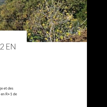
2 EN
ge et des
7 en R+1 de