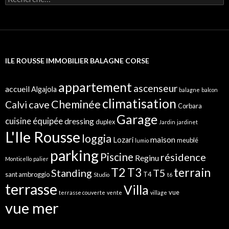
e
c
h
e
r
c
ILE ROUSSE IMMOBILIER BALAGNE CORSE
h
e
r
appartement
ascenseur
accueil
Algajola
balagne
balcon
:
climatisation
Cheminée
cave
Calvi
Corbara
Garage
cuisine équipée
dressing
duplex
Jardin
jardinet
L'Ile Rousse
loggia
maison
Lozari
meublé
lumio
parking
Piscine
résidence
Reginu
Monticello
palier
T2
terrain
T3
Standing
T5
sant ambroggio
T4
Studio
t6
terrasse
Villa
vue
terrasse couverte
vente
village
vue mer