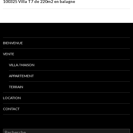
articles
100325 Villa T7 de 220m2 en balagne
BIENVENUE
VENTE
VILLA / MAISON
APPARTEMENT
TERRAIN
LOCATION
CONTACT
R