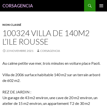
Recherche
CORSAGENCIA
ALLER
MENU
AU
PRINCI
CONTENU
NON CLASSÉ
100324 VILLA DE 140M2
L’ILE ROUSSE
23 NOVEMBRE 2021
CORSAGENCIA
Au calme petite vue mer, trois minutes en voiture place Paoli.
Villa de 2006 surface habitable 140 m2 sur un terrain arboré
de 602 m2.
REZ DE JARDIN :
Un garage de 43 m2 environ, une cave de 20 m2 environ, un
atelier de 15 m2 environ, un appartement T2 de 30 m2