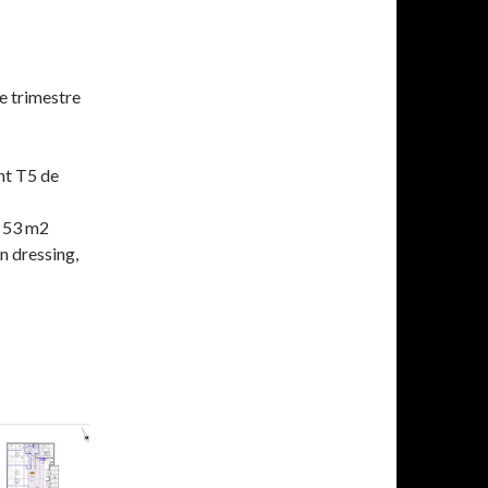
e trimestre
nt T5 de
e 53 m2
n dressing,