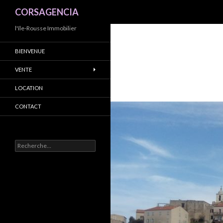
Recherche
CORSAGENCIA
l'île-Rousse Immobilier
BIENVENUE
VENTE
LOCATION
CONTACT
R
e
c
h
e
r
c
h
e