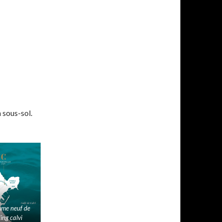
 sous-sol.
me neuf de
ing calvi