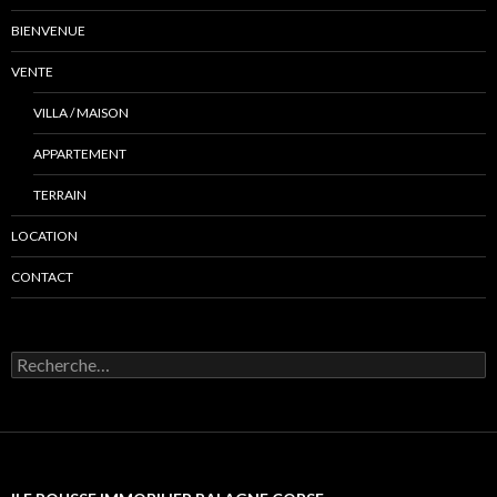
BIENVENUE
VENTE
VILLA / MAISON
APPARTEMENT
TERRAIN
LOCATION
CONTACT
R
e
c
h
e
r
c