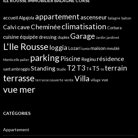
ILE ROUSSE IMMOBILIER BALAGNE CORSE
h
e
r
appartement
ascenseur
accueil
Algajola
balagne
balcon
:
climatisation
Cheminée
cave
Calvi
Corbara
Garage
cuisine équipée
dressing
duplex
Jardin
jardinet
L'Ile Rousse
loggia
maison
Lozari
meublé
lumio
parking
Piscine
résidence
Reginu
Monticello
palier
T2
terrain
T3
Standing
T5
sant ambroggio
T4
Studio
t6
terrasse
Villa
vue
terrasse couverte
vente
village
vue mer
CATÉGORIES
Appartement