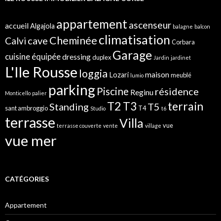
e
r
appartement
ascenseur
accueil
Algajola
balagne
balcon
:
climatisation
Cheminée
cave
Calvi
Corbara
Garage
cuisine équipée
dressing
duplex
Jardin
jardinet
L'Ile Rousse
loggia
maison
Lozari
meublé
lumio
parking
Piscine
résidence
Reginu
Monticello
palier
T2
terrain
T3
Standing
T5
sant ambroggio
T4
Studio
t6
terrasse
Villa
vue
terrasse couverte
vente
village
vue mer
CATÉGORIES
Appartement