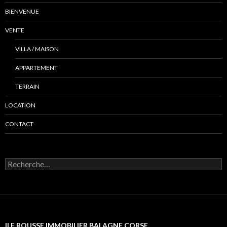
BIENVENUE
VENTE
VILLA / MAISON
APPARTEMENT
TERRAIN
LOCATION
CONTACT
R
e
c
h
e
r
c
ILE ROUSSE IMMOBILIER BALAGNE CORSE
h