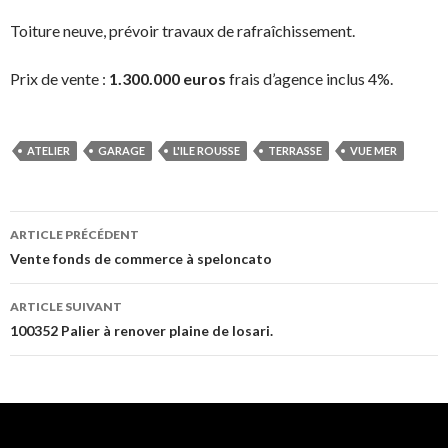
Toiture neuve, prévoir travaux de rafraîchissement.
Prix de vente :
1.300.000 euros
frais d’agence inclus 4%.
ATELIER
GARAGE
L'ILE ROUSSE
TERRASSE
VUE MER
ARTICLE PRÉCÉDENT
Navigation
Vente fonds de commerce à speloncato
des
ARTICLE SUIVANT
articles
100352 Palier à renover plaine de losari.