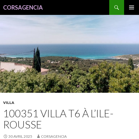
Recherche
CORSAGENCIA
ALLER
MENU
AU
PRINCI
CONTENU
VILLA
100351 VILLA T6 À L’ILE-
ROUSSE
30 AVRIL 2025
CORSAGENCIA