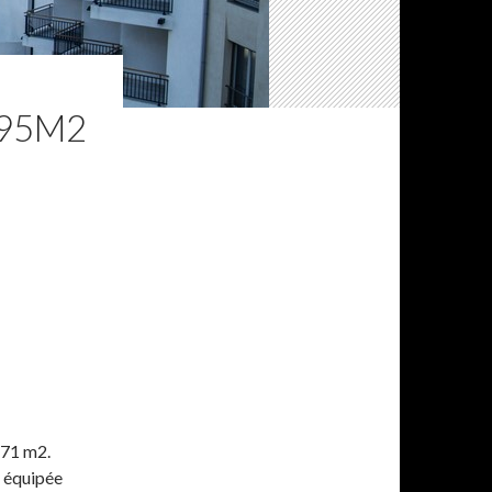
 95M2
,71 m2.
e équipée