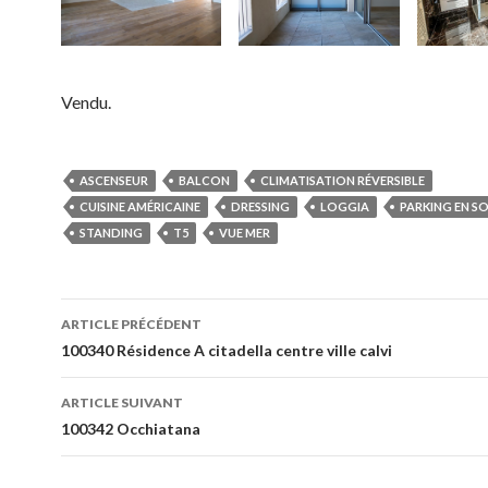
Vendu.
ASCENSEUR
BALCON
CLIMATISATION RÉVERSIBLE
CUISINE AMÉRICAINE
DRESSING
LOGGIA
PARKING EN S
STANDING
T5
VUE MER
ARTICLE PRÉCÉDENT
Navigation
100340 Résidence A citadella centre ville calvi
des
ARTICLE SUIVANT
articles
100342 Occhiatana