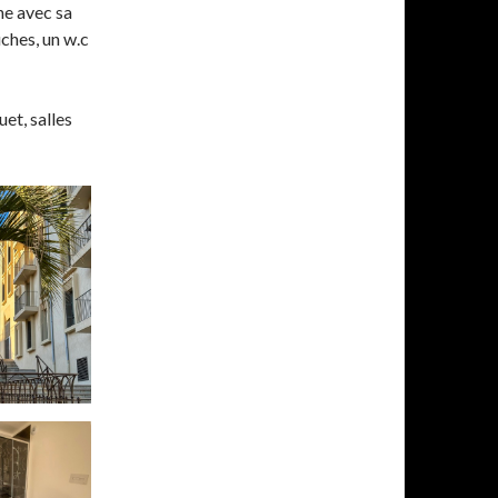
ne avec sa
uches, un w.c
et, salles