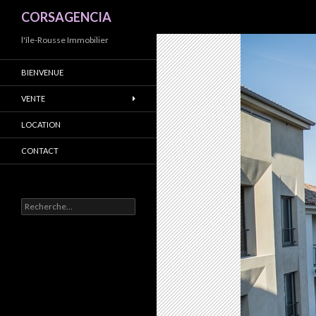
Recherche
CORSAGENCIA
l'île-Rousse Immobilier
BIENVENUE
VENTE
LOCATION
CONTACT
R
e
c
h
e
r
c
h
e