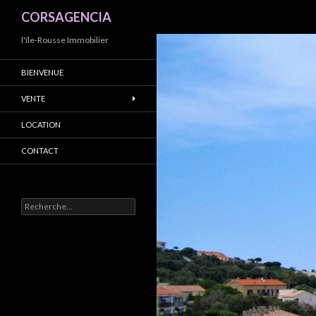
Recherche
CORSAGENCIA
l'île-Rousse Immobilier
BIENVENUE
VENTE
LOCATION
CONTACT
R
e
c
h
e
r
c
h
e