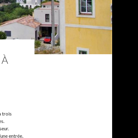
 À
 trois
es.
seur.
une entrée,