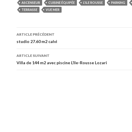
ASCENSEUR
CUISINE ÉQUIPÉE
L'ILE ROUSSE
PARKING
TERRASSE
VUE MER
ARTICLE PRÉCÉDENT
Navigation
studio 27.60 m2 calvi
des
ARTICLE SUIVANT
articles
Villa de 144 m2 avec piscine L’Ile-Rousse Lozari