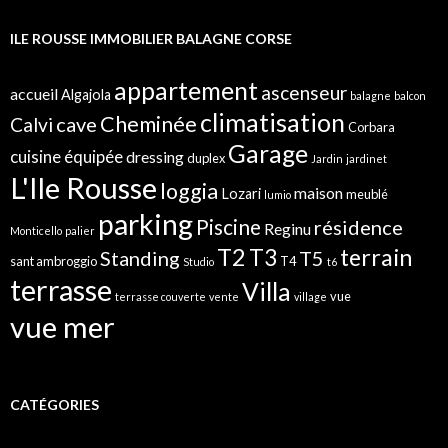
r
c
ILE ROUSSE IMMOBILIER BALAGNE CORSE
h
e
r
appartement
ascenseur
accueil
Algajola
balagne
balcon
:
climatisation
Cheminée
cave
Calvi
Corbara
Garage
cuisine équipée
dressing
duplex
Jardin
jardinet
L'Ile Rousse
loggia
maison
Lozari
meublé
lumio
parking
Piscine
résidence
Reginu
Monticello
palier
T2
terrain
T3
Standing
T5
sant ambroggio
T4
Studio
t6
terrasse
Villa
vue
terrasse couverte
vente
village
vue mer
CATÉGORIES