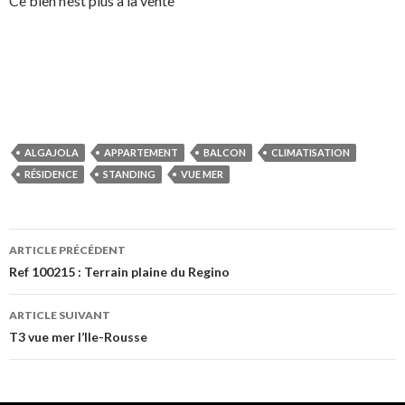
Ce bien n’est plus à la vente
ALGAJOLA
APPARTEMENT
BALCON
CLIMATISATION
RÉSIDENCE
STANDING
VUE MER
ARTICLE PRÉCÉDENT
Navigation
Ref 100215 : Terrain plaine du Regino
des
ARTICLE SUIVANT
articles
T3 vue mer l’Ile-Rousse