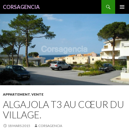
Recherche
CORSAGENCIA
ALLER
MENU
AU
PRINCI
CONTENU
APPARTEMENT
,
VENTE
ALGAJOLA T3 AU CŒUR DU
VILLAGE.
18 MARS 2015
CORSAGENCIA