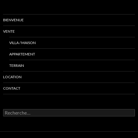
BIENVENUE
VENTE
VILLA / MAISON
APPARTEMENT
TERRAIN
LOCATION
CONTACT
R
e
c
h
e