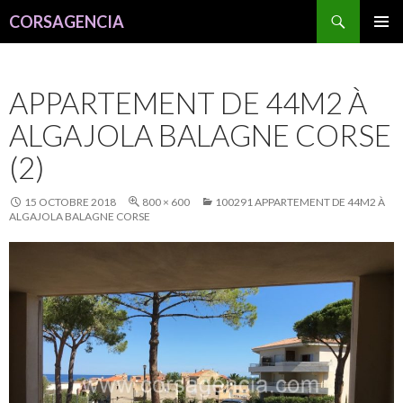
Recherche
CORSAGENCIA
ALLER
MENU
AU
PRINCI
CONTENU
APPARTEMENT DE 44M2 À
ALGAJOLA BALAGNE CORSE
(2)
15 OCTOBRE 2018
800 × 600
100291 APPARTEMENT DE 44M2 À
ALGAJOLA BALAGNE CORSE