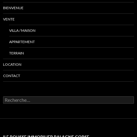
BIENVENUE
VENTE
VILLA / MAISON
APPARTEMENT
TERRAIN
LOCATION
CONTACT
R
e
c
h
e
r
c
ILE ROUSSE IMMOBILIER BALAGNE CORSE