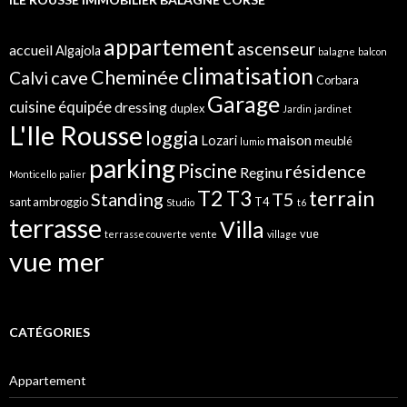
h
e
r
appartement
ascenseur
accueil
Algajola
balagne
balcon
:
climatisation
Cheminée
cave
Calvi
Corbara
Garage
cuisine équipée
dressing
duplex
Jardin
jardinet
L'Ile Rousse
loggia
maison
Lozari
meublé
lumio
parking
Piscine
résidence
Reginu
Monticello
palier
T2
terrain
T3
Standing
T5
sant ambroggio
T4
Studio
t6
terrasse
Villa
vue
terrasse couverte
vente
village
vue mer
CATÉGORIES
Appartement