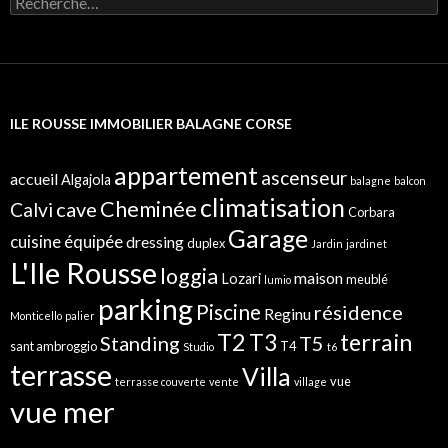
e
c
h
e
r
c
ILE ROUSSE IMMOBILIER BALAGNE CORSE
h
e
r
appartement
ascenseur
accueil
Algajola
balagne
balcon
:
climatisation
Cheminée
cave
Calvi
Corbara
Garage
cuisine équipée
dressing
duplex
Jardin
jardinet
L'Ile Rousse
loggia
maison
Lozari
meublé
lumio
parking
Piscine
résidence
Reginu
Monticello
palier
T2
terrain
T3
Standing
T5
sant ambroggio
T4
Studio
t6
terrasse
Villa
vue
terrasse couverte
vente
village
vue mer