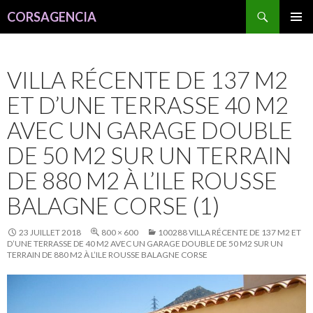
Recherche
CORSAGENCIA
ALLER
MENU
AU
PRINCI
CONTENU
VILLA RÉCENTE DE 137 M2
ET D’UNE TERRASSE 40 M2
AVEC UN GARAGE DOUBLE
DE 50 M2 SUR UN TERRAIN
DE 880 M2 À L’ILE ROUSSE
BALAGNE CORSE (1)
23 JUILLET 2018
800 × 600
100288 VILLA RÉCENTE DE 137 M2 ET
D’UNE TERRASSE DE 40 M2 AVEC UN GARAGE DOUBLE DE 50 M2 SUR UN
TERRAIN DE 880 M2 À L’ILE ROUSSE BALAGNE CORSE